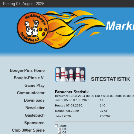
Freitag 07. August 2026
Boogie-Pins Home
Boogie-Pins e.V.
SITESTATISTIK
Game Play
Besucher Statistik
Communicator
Besucher 13.08.2004 00.00 Uhr bis 08.03.2006 10.00 U
Downloads
Jetzt / 05.00 07.08.2026:
11
Heute / 07.08.2026:
140
Newsletter
Monat / 08.2026:
3773
Gästebuch
Jahr / 2026:
200267
Sponsoren
2006
03
Club 300er Spiele
04