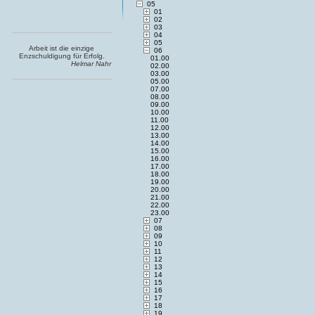
05
01
02
03
04
05
Arbeit ist die einzige
06
Enzschuldigung für Erfolg.
01.00
Helmar Nahr
02.00
03.00
05.00
07.00
08.00
09.00
10.00
11.00
12.00
13.00
14.00
15.00
16.00
17.00
18.00
19.00
20.00
21.00
22.00
23.00
07
08
09
10
11
12
13
14
15
16
17
18
19