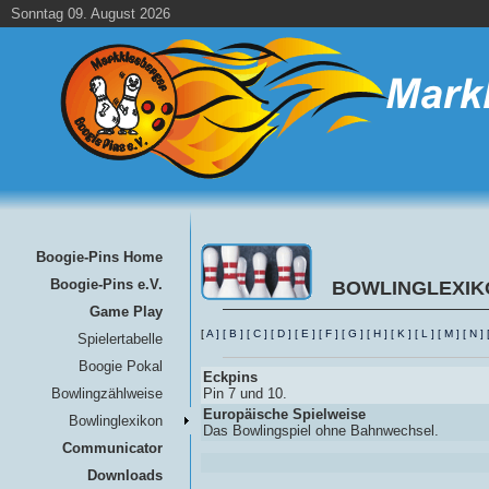
Sonntag 09. August 2026
Boogie-Pins Home
Boogie-Pins e.V.
BOWLINGLEXIK
Game Play
[
A
]
[
B
]
[
C
]
[
D
]
[
E
]
[
F
]
[
G
]
[
H
]
[
K
]
[
L
]
[
M
]
[
N
]
Spielertabelle
Boogie Pokal
Eckpins
Bowlingzählweise
Pin 7 und 10.
Europäische Spielweise
Bowlinglexikon
Das Bowlingspiel ohne Bahnwechsel.
Communicator
Downloads