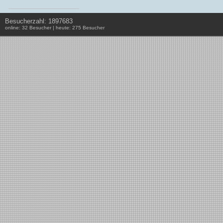
Besucherzahl: 1897683
online: 32 Besucher | heute: 275 Besucher