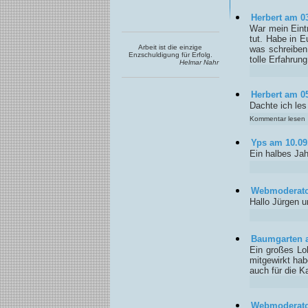
Herbert am 0
War mein Eintr
tut. Habe in 
Arbeit ist die einzige
was schreiben
Enzschuldigung für Erfolg.
tolle Erfahrung
Helmar Nahr
Herbert am 0
Dachte ich les
Kommentar lesen
Yps am 10.09
Ein halbes Ja
Webmoderato
Hallo Jürgen 
Baumgarten a
Ein großes Lo
mitgewirkt hab
auch für die K
Webmoderato