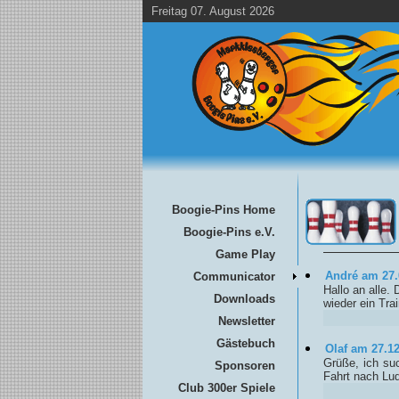
Freitag 07. August 2026
Boogie-Pins Home
Boogie-Pins e.V.
Game Play
André am 27.
Communicator
Hallo an alle.
Downloads
wieder ein Tra
Newsletter
Gästebuch
Olaf am 27.1
Grüße, ich suc
Sponsoren
Fahrt nach Lud
Club 300er Spiele