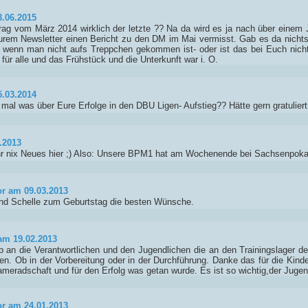
3.06.2015
ag vom März 2014 wirklich der letzte ?? Na da wird es ja nach über einem J
Eurem Newsletter einen Bericht zu den DM im Mai vermisst. Gab es da nicht
 wenn man nicht aufs Treppchen gekommen ist- oder ist das bei Euch nicht 
 für alle und das Frühstück und die Unterkunft war i. O.
5.03.2014
 mal was über Eure Erfolge in den DBU Ligen- Aufstieg?? Hätte gern gratuliert
.2013
hr nix Neues hier ;) Also: Unsere BPM1 hat am Wochenende bei Sachsenpokal 
r am 09.03.2013
und Schelle zum Geburtstag die besten Wünsche.
m 19.02.2013
b an die Verantwortlichen und den Jugendlichen die an den Trainingslager
en. Ob in der Vorbereitung oder in der Durchführung. Danke das für die Kin
ameradschaft und für den Erfolg was getan wurde. Es ist so wichtig,der Jugen
r am 24.01.2013