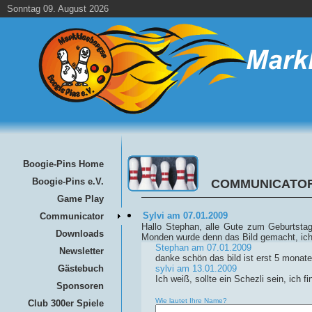
Sonntag 09. August 2026
Boogie-Pins Home
Boogie-Pins e.V.
COMMUNICATO
Game Play
Sylvi am 07.01.2009
Communicator
Hallo Stephan, alle Gute zum Geburtsta
Downloads
Monden wurde denn das Bild gemacht, ich 
Stephan am 07.01.2009
Newsletter
danke schön das bild ist erst 5 monate
Gästebuch
sylvi am 13.01.2009
Ich weiß, sollte ein Schezli sein, ich 
Sponsoren
Wie lautet Ihre Name?
Club 300er Spiele