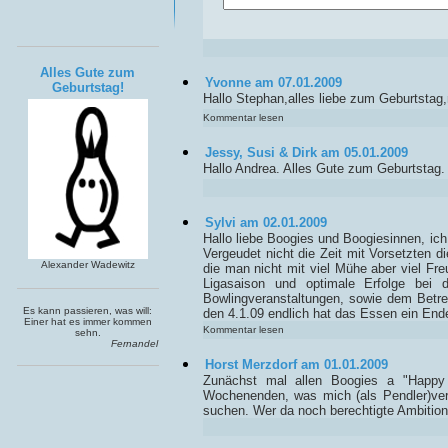
Alles Gute zum
Yvonne am 07.01.2009
Geburtstag!
Hallo Stephan,alles liebe zum Geburtstag
Kommentar lesen
Jessy, Susi & Dirk am 05.01.2009
Hallo Andrea. Alles Gute zum Geburtstag.
Sylvi am 02.01.2009
Hallo liebe Boogies und Boogiesinnen, ic
Vergeudet nicht die Zeit mit Vorsetzten 
Alexander Wadewitz
die man nicht mit viel Mühe aber viel Fr
Ligasaison und optimale Erfolge bei 
Bowlingveranstaltungen, sowie dem Betreue
Es kann passieren, was will:
den 4.1.09 endlich hat das Essen ein End
Einer hat es immer kommen
Kommentar lesen
sehn.
Fernandel
Horst Merzdorf am 01.01.2009
Zunächst mal allen Boogies a "Happy
Wochenenden, was mich (als Pendler)veran
suchen. Wer da noch berechtigte Ambitione