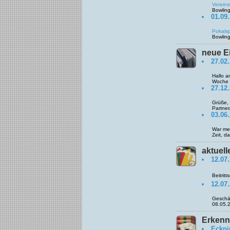
Vereins
Bowlin
01.09.
Pokalsp
Bowlin
neue E
27.02
Hallo a
Woche g
27.12.
Grüße, 
Partner/
03.06.
War mei
Zeit, d
aktuel
12.07.
Beitrit
12.07
Geschäf
08.05.2
Erkenn
Eckpi