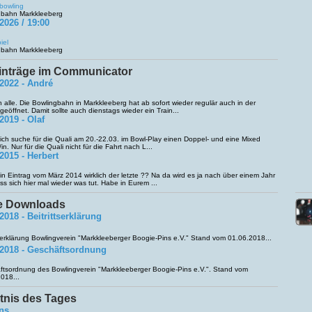
bowling
gbahn Markkleeberg
2026 / 19:00
iel
gbahn Markkleeberg
inträge im Communicator
.2022 - André
n alle. Die Bowlingbahn in Markkleeberg hat ab sofort wieder regulär auch in der
eöffnet. Damit sollte auch dienstags wieder ein Train...
2019 - Olaf
ich suche für die Quali am 20.-22.03. im Bowl-Play einen Doppel- und eine Mixed
in. Nur für die Quali nicht für die Fahrt nach L...
2015 - Herbert
n Eintrag vom März 2014 wirklich der letzte ?? Na da wird es ja nach über einem Jahr
ass sich hier mal wieder was tut. Habe in Eurem ...
le Downloads
2018 - Beitrittserklärung
tserklärung Bowlingverein "Markkleeberger Boogie-Pins e.V." Stand vom 01.06.2018...
.2018 - Geschäftsordnung
tsordnung des Bowlingverein "Markkleeberger Boogie-Pins e.V.". Stand vom
018...
tnis des Tages
ns