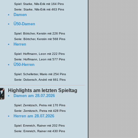
Spiel:
Starke, Nils-Erik
mit 164 Pins
Serie:
Starke, Nils-Erik
mit 463 Pins
Damen
Ü50-Damen
Spiel:
Böttcher, Kerstin
mit 226 Pins
Serie:
Böttcher, Kerstin
mit 568 Pins
Herren
Spiel:
Hoffmann, Leon
mit 222 Pins
Serie:
Hoffmann, Leon
mit 577 Pins
Ü50-Herren
Spiel:
Schelletter, Mario
mit 254 Pins
Serie:
Dobersch, André
mit 661 Pins
Highlights am letzten Spieltag
Damen am 28.07.2026
Spiel:
Zemitzsch, Petra
mit 170 Pins
Serie:
Zemitzsch, Petra
mit 428 Pins
Herren am 28.07.2026
Spiel:
Emmrich, Rainer
mit 202 Pins
Serie:
Emmrich, Rainer
mit 430 Pins