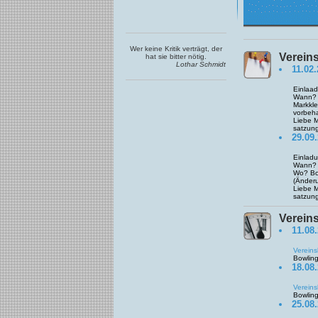
Wer keine Kritik verträgt, der
Verein
hat sie bitter nötig.
Lothar Schmidt
11.02
Einlaad
Wann? 
Markkl
vorbeha
Liebe M
satzung
29.09
Einladu
Wann? 
Wo? Bo
(Änder
Liebe M
satzung
Verein
11.08.
Vereins
Bowlin
18.08.
Vereins
Bowlin
25.08.