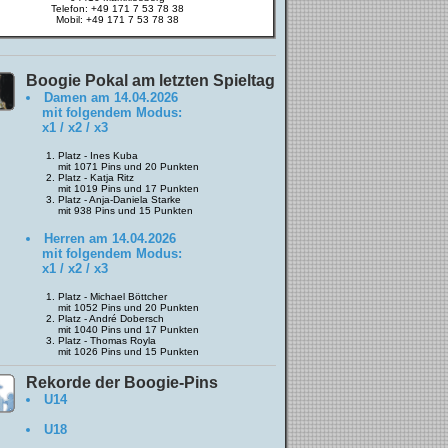
Telefon: +49 171 7 53 78 38
Mobil: +49 171 7 53 78 38
Boogie Pokal am letzten Spieltag
Damen am 14.04.2026
mit folgendem Modus:
x1 / x2 / x3
1. Platz - Ines Kuba
mit 1071 Pins und 20 Punkten
2. Platz - Katja Ritz
mit 1019 Pins und 17 Punkten
3. Platz - Anja-Daniela Starke
mit 938 Pins und 15 Punkten
Herren am 14.04.2026
mit folgendem Modus:
x1 / x2 / x3
1. Platz - Michael Böttcher
mit 1052 Pins und 20 Punkten
2. Platz - André Dobersch
mit 1040 Pins und 17 Punkten
3. Platz - Thomas Royla
mit 1026 Pins und 15 Punkten
Rekorde der Boogie-Pins
U14
U18