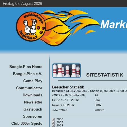
Freitag 07. August 2026
Boogie-Pins Home
Boogie-Pins e.V.
SITESTATISTIK
Game Play
Besucher Statistik
Communicator
Besucher 13.08.2004 00.00 Uhr bis 08.03.2006 10.00 U
Downloads
Jetzt / 10.00 07.08.2026:
13
Heute / 07.08.2026:
254
Newsletter
Monat / 08.2026:
3887
Gästebuch
Jahr / 2026:
200381
Sponsoren
2006
2007
Club 300er Spiele
2008