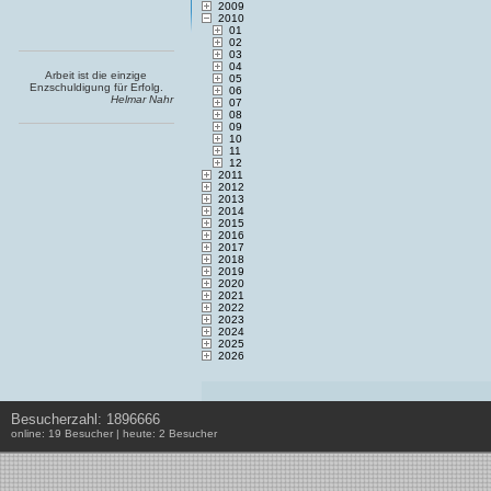
2009
2010
01
02
03
04
Arbeit ist die einzige
05
Enzschuldigung für Erfolg.
06
Helmar Nahr
07
08
09
10
11
12
2011
2012
2013
2014
2015
2016
2017
2018
2019
2020
2021
2022
2023
2024
2025
2026
Besucherzahl: 1896666
online: 19 Besucher | heute: 2 Besucher