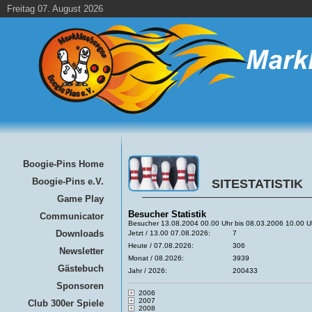
Freitag 07. August 2026
Boogie-Pins Home
Boogie-Pins e.V.
SITESTATISTIK
Game Play
Besucher Statistik
Communicator
Besucher 13.08.2004 00.00 Uhr bis 08.03.2006 10.00 U
Downloads
Jetzt / 13.00 07.08.2026:
7
Heute / 07.08.2026:
306
Newsletter
Monat / 08.2026:
3939
Gästebuch
Jahr / 2026:
200433
Sponsoren
2006
2007
Club 300er Spiele
2008