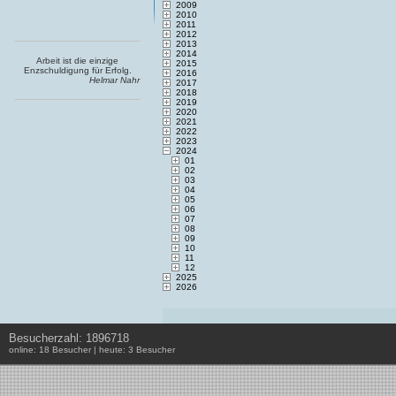
2009
2010
2011
2012
2013
2014
Arbeit ist die einzige
2015
Enzschuldigung für Erfolg.
2016
Helmar Nahr
2017
2018
2019
2020
2021
2022
2023
2024
01
02
03
04
05
06
07
08
09
10
11
12
2025
2026
Besucherzahl: 1896718
online: 18 Besucher | heute: 3 Besucher