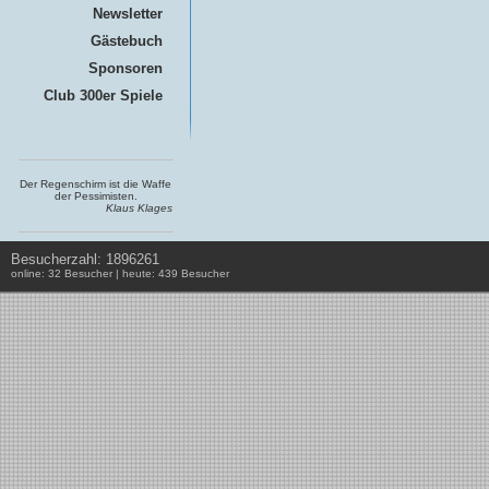
Newsletter
Gästebuch
Sponsoren
Club 300er Spiele
Der Regenschirm ist die Waffe
der Pessimisten.
Klaus Klages
Besucherzahl: 1896261
online: 32 Besucher | heute: 439 Besucher