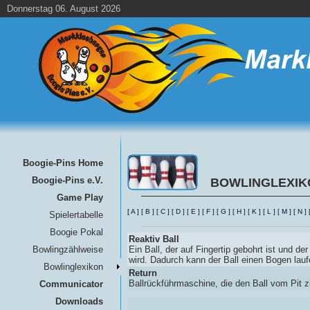
Donnerstag 06. August 2026
Boogie-Pins Home
Boogie-Pins e.V.
BOWLINGLEXIK
Game Play
[
A
]
[
B
]
[
C
]
[
D
]
[
E
]
[
F
]
[
G
]
[
H
]
[
K
]
[
L
]
[
M
]
[
N
]
Spielertabelle
Boogie Pokal
Reaktiv Ball
Bowlingzählweise
Ein Ball, der auf Fingertip gebohrt ist und d
wird. Dadurch kann der Ball einen Bogen lauf
Bowlinglexikon
Return
Ballrückführmaschine, die den Ball vom Pit zu
Communicator
Downloads