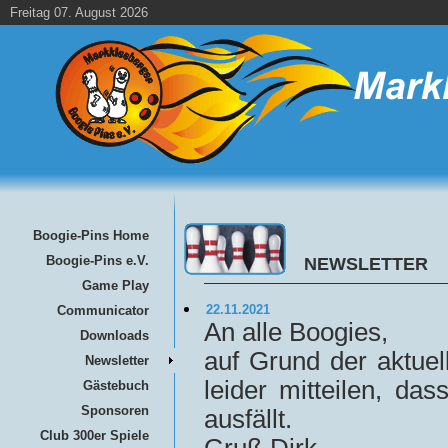
Freitag 07. August 2026
Boogie-Pins Home
Boogie-Pins e.V.
NEWSLETTER
Game Play
22.11.2021
Communicator
An alle Boogies,
Downloads
auf Grund der aktue
Newsletter
leider mitteilen, da
Gästebuch
Sponsoren
ausfällt.
Club 300er Spiele