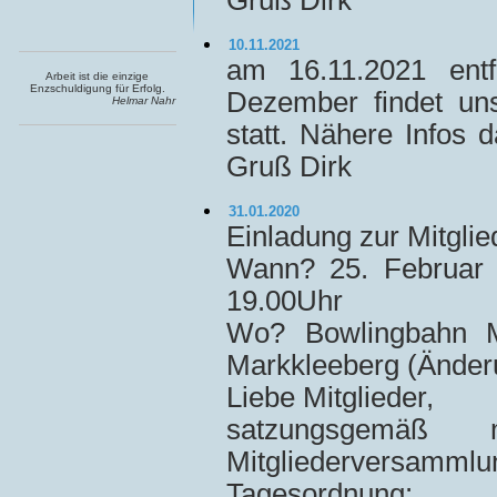
Gruß Dirk
10.11.2021
am 16.11.2021 entf
Arbeit ist die einzige
Enzschuldigung für Erfolg.
Dezember findet uns
Helmar Nahr
statt. Nähere Info
Gruß Dirk
31.01.2020
Einladung zur Mitgl
Wann? 25. Februar 
19.00Uhr
Wo? Bowlingbahn Ma
Markkleeberg (Änder
Liebe Mitglieder,
satzungsgemäß
Mitgliederversammlun
Tagesordnung: