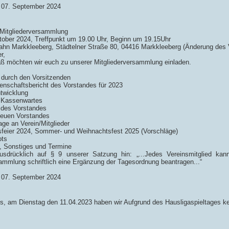
 07. September 2024
 Mitgliederversammlung
ober 2024, Treffpunkt um 19.00 Uhr, Beginn um 19.15Uhr
hn Markkleeberg, Städtelner Straße 80, 04416 Markkleeberg (Änderung des
r,
 möchten wir euch zu unserer Mitgliederversammlung einladen.
:
 durch den Vorsitzenden
enschaftsbericht des Vorstandes für 2023
ntwicklung
s Kassenwartes
g des Vorstandes
neuen Vorstandes
rage an Verein/Mitglieder
sfeier 2024, Sommer- und Weihnachtsfest 2025 (Vorschläge)
ots
n, Sonstiges und Termine
usdrücklich auf § 9 unserer Satzung hin: „...Jedes Vereinsmitglied ka
ammlung schriftlich eine Ergänzung der Tagesordnung beantragen...“
 07. September 2024
s, am Dienstag den 11.04.2023 haben wir Aufgrund des Hausligaspieltages ke