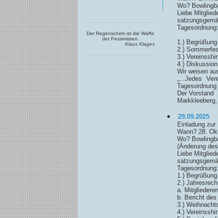
Wo? Bowlingba
Liebe Mitgliede
satzungsgemäß
Tagesordnung
Der Regenschirm ist die Waffe
der Pessimisten.
1.) Begrüßung
Klaus Klages
2.) Sommerfes
3.) Vereinsshir
4.) Diskussio
Wir weisen aus
„...Jedes Ve
Tagesordnung 
Der Vorstand
Markkleeberg,
29.09.2025
Einladung zur
Wann? 28. Okt
Wo? Bowlingba
(Änderung des
Liebe Mitgliede
satzungsgemäß
Tagesordnung
1.) Begrüßung
2.) Jahresrech
a. Mitgliedere
b. Bericht de
3.) Weihnachts
4.) Vereinsshir