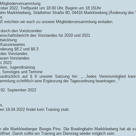
 Mitgliederversammlung
ober 2022, Treffpunkt um 18:00 Uhr, Beginn um 18:15Uhr
hn Markkleeberg, Städtelner Straße 80, 04416 Markkleeberg (Änderung des
r,
 möchten wir euch zu unserer Mitgliederversammlung einladen.
:
 durch den Vorsitzenden
henschaftsbericht des Vorstandes für 2020 und 2021
ntwicklung
s Kassenwartes
nderung §8.2 und §8.3
g des Vorstandes
neuen Vorstandes
t 2023
eiten, Jugendtraining
n, Sonstiges und Termine
usdrücklich auf § 9 unserer Satzung hin: „...Jedes Vereinsmitglied ka
ammlung schriftlich eine Ergänzung der Tagesordnung beantragen...“
 02. September 2022
s,
n 19.04.2022 findet kein Training statt.
n alle Markkleeberger Boogie Pins. Die Bowlingbahn Markkleeberg hat ab sof
ffnet. Damit sollte ein Training am Dienstag wieder möglich sein.