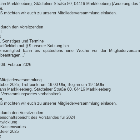
hn Markkleeberg, Städtelner Straße 80, 04416 Markkleeberg (Änderung des
r,
 möchten wir euch zu unserer Mitgliederversammlung einladen.
:
 durch den Vorsitzenden
t
t
n, Sonstiges und Termine
drücklich auf § 9 unserer Satzung hin:
reinsmitglied kann bis spätestens eine Woche vor der Mitgliederversam
beantragen...“
 08. Februar 2026
 Mitgliederversammlung
ober 2025, Treffpunkt um 19.00 Uhr, Beginn um 19.15Uhr
hn Markkleeberg, Städtelner Straße 80, 04416 Markkleeberg
 Versammlungsortes vorbehalten)
r,
 möchten wir euch zu unserer Mitgliederversammlung einladen.
:
 durch den Vorsitzenden
enschaftsbericht des Vorstandes für 2024
ntwicklung
s Kassenwartes
feier 2025
t