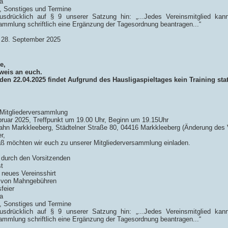
a
n, Sonstiges und Termine
usdrücklich auf § 9 unserer Satzung hin: „...Jedes Vereinsmitglied ka
ammlung schriftlich eine Ergänzung der Tagesordnung beantragen...“
 28. September 2025
e,
weis an euch.
en 22.04.2025 findet Aufgrund des Hausligaspieltages kein Training stat
 Mitgliederversammlung
ruar 2025, Treffpunkt um 19.00 Uhr, Beginn um 19.15Uhr
hn Markkleeberg, Städtelner Straße 80, 04416 Markkleeberg (Änderung des
r,
 möchten wir euch zu unserer Mitgliederversammlung einladen.
:
 durch den Vorsitzenden
t
g neues Vereinsshirt
g von Mahngebühren
feier
a
n, Sonstiges und Termine
usdrücklich auf § 9 unserer Satzung hin: „...Jedes Vereinsmitglied ka
ammlung schriftlich eine Ergänzung der Tagesordnung beantragen...“