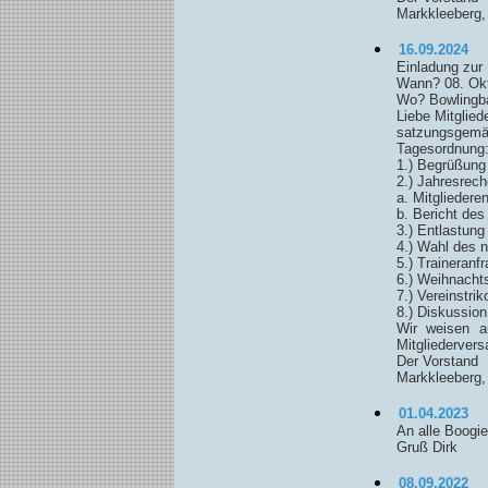
Markkleeberg,
16.09.2024
Einladung zur
Wann? 08. Okt
Wo? Bowlingba
Liebe Mitgliede
satzungsgemäß
Tagesordnung
1.) Begrüßung
2.) Jahresrech
a. Mitgliedere
b. Bericht de
3.) Entlastun
4.) Wahl des 
5.) Traineranf
6.) Weihnacht
7.) Vereinstrik
8.) Diskussio
Wir weisen a
Mitgliedervers
Der Vorstand
Markkleeberg,
01.04.2023
An alle Boogie
Gruß Dirk
08.09.2022