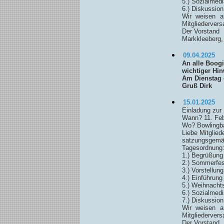
5.) Sozialmedi
6.) Diskussio
Wir weisen a
Mitgliedervers
Der Vorstand
Markkleeberg,
09.04.2025
An alle Boogi
wichtiger Hin
Am Dienstag d
Gruß Dirk
15.01.2025
Einladung zur
Wann? 11. Feb
Wo? Bowlingba
Liebe Mitgliede
satzungsgemäß
Tagesordnung
1.) Begrüßung
2.) Sommerfes
3.) Vorstellun
4.) Einführun
5.) Weihnachts
6.) Sozialmedi
7.) Diskussio
Wir weisen a
Mitgliedervers
Der Vorstand