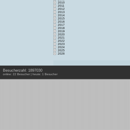
2010
2011
2012
2013
2014
2015
2016
2017
2018
2019
2020
2021
2022
2023
2024
2025
2026
Besucherzahl: 1897030
online: 22 Besucher | heute: 1 Besucher