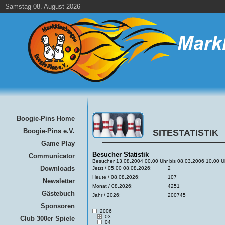
Samstag 08. August 2026
Boogie-Pins Home
Boogie-Pins e.V.
SITESTATISTIK
Game Play
Besucher Statistik
Communicator
Besucher 13.08.2004 00.00 Uhr bis 08.03.2006 10.00 U
Downloads
Jetzt / 05.00 08.08.2026:
2
Heute / 08.08.2026:
107
Newsletter
Monat / 08.2026:
4251
Gästebuch
Jahr / 2026:
200745
Sponsoren
2006
03
Club 300er Spiele
04