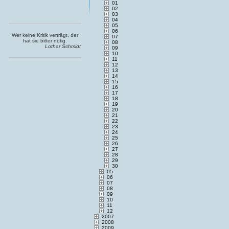
01
02
03
04
05
06
Wer keine Kritik verträgt, der
07
hat sie bitter nötig.
08
Lothar Schmidt
09
10
11
12
13
14
15
16
17
18
19
20
21
22
23
24
25
26
27
28
29
30
05
06
07
08
09
10
11
12
2007
2008
2009