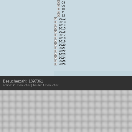
08
09
10
11
12
2012
2013
2014
2015
2016
2017
2018
2019
2020
2021
2022
2023
2024
2025
2026
Besucherzahl: 1897361
online: 23 Besucher | heute: 4 Besucher