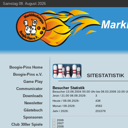
Samstag 08. August 2026
Boogie-Pins Home
Boogie-Pins e.V.
SITESTATISTIK
Game Play
Besucher Statistik
Communicator
Besucher 13.08.2004 00.00 Uhr bis 08.03.2006 10.00 U
Downloads
Jetzt / 21.00 08.08.2026:
3
Heute / 08.08.2026:
438
Newsletter
Monat / 08.2026:
4582
Gästebuch
Jahr / 2026:
201076
Sponsoren
2006
2007
Club 300er Spiele
2008