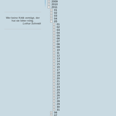
2009
2010
2011
01
02
03
Wer keine Kritik verträgt, der
04
hat sie bitter nötig.
05
Lothar Schmidt
01
02
03
04
05
06
07
08
09
10
11
12
13
14
15
16
17
18
19
20
21
22
23
24
25
26
27
28
29
30
31
06
07