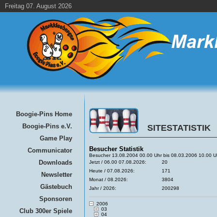
Freitag 07. August 2026
Boogie-Pins Home
Boogie-Pins e.V.
SITESTATISTIK
Game Play
Besucher Statistik
Communicator
Besucher 13.08.2004 00.00 Uhr bis 08.03.2006 10.00 U
Downloads
Jetzt / 06.00 07.08.2026:
20
Heute / 07.08.2026:
171
Newsletter
Monat / 08.2026:
3804
Gästebuch
Jahr / 2026:
200298
Sponsoren
2006
03
Club 300er Spiele
04