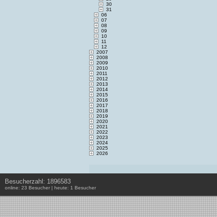
30
31
06
07
08
09
10
11
12
2007
2008
2009
2010
2011
2012
2013
2014
2015
2016
2017
2018
2019
2020
2021
2022
2023
2024
2025
2026
Besucherzahl: 1896583
online: 23 Besucher | heute: 1 Besucher