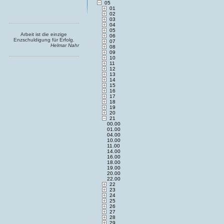
05
01
02
03
04
05
Arbeit ist die einzige
06
Enzschuldigung für Erfolg.
07
Helmar Nahr
08
09
10
11
12
13
14
15
16
17
18
19
20
21
00.00
01.00
04.00
10.00
11.00
14.00
16.00
18.00
19.00
20.00
22.00
22
23
24
25
26
27
28
29