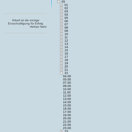
05
01
02
03
04
05
Arbeit ist die einzige
06
Enzschuldigung für Erfolg.
07
Helmar Nahr
08
09
10
11
12
13
14
15
16
17
18
19
20
21
22
04.00
05.00
07.00
09.00
10.00
11.00
12.00
13.00
14.00
15.00
16.00
17.00
19.00
20.00
21.00
22.00
23.00
23