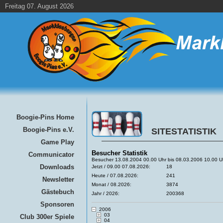
Freitag 07. August 2026
Boogie-Pins Home
Boogie-Pins e.V.
SITESTATISTIK
Game Play
Besucher Statistik
Communicator
Besucher 13.08.2004 00.00 Uhr bis 08.03.2006 10.00 U
Downloads
Jetzt / 09.00 07.08.2026:
18
Heute / 07.08.2026:
241
Newsletter
Monat / 08.2026:
3874
Gästebuch
Jahr / 2026:
200368
Sponsoren
2006
03
Club 300er Spiele
04